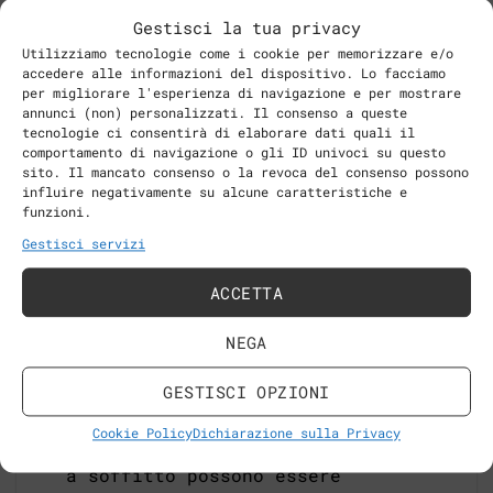
Salute e sicurezza:
garantire un
Gestisci la tua privacy
ambiente sicuro e salubre, sia per
Utilizziamo tecnologie come i cookie per memorizzare e/o
i pazienti che per coloro che
accedere alle informazioni del dispositivo. Lo facciamo
per migliorare l'esperienza di navigazione e per mostrare
forniscono assistenza, è un
annunci (non) personalizzati. Il consenso a queste
requisito fondamentale che i
tecnologie ci consentirà di elaborare dati quali il
pannelli radianti soddisfano
comportamento di navigazione o gli ID univoci su questo
sito. Il mancato consenso o la revoca del consenso possono
appieno.
influire negativamente su alcune caratteristiche e
funzioni.
Manutenzione
: i ridotti interventi
di manutenzione e la facile
Gestisci servizi
pulizia consente di non
ACCETTA
interrompere l’operatività dei
reparti di cura che rimangano così
NEGA
operativi, con disturbi minimi e
costi di manutenzione ridotti al
GESTISCI OPZIONI
minimo.
Cookie Policy
Dichiarazione sulla Privacy
Adattabilità:
i pannelli radianti
a soffitto possono essere