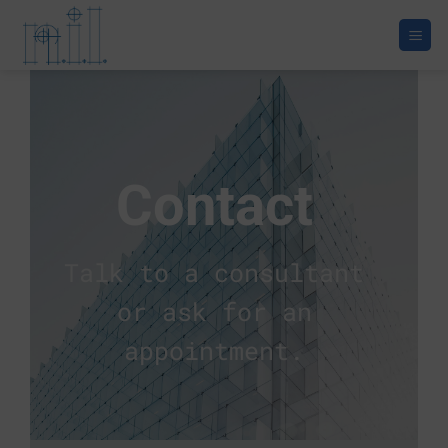
Skip
to
content
Contact
Talk to a consultant
or ask for an
appointment.