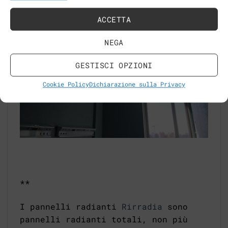
ACCETTA
NEGA
GESTISCI OPZIONI
Cookie Policy
Dichiarazione sulla Privacy
**
I pannelli radianti
Rirradia
sono
pannelli radianti totali, non più