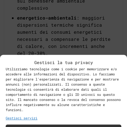
sul benessere ambientale
complessivo
energetico-ambientali
: maggiori
dispersioni termiche significa
aumenti dei consumi energetici
necessari a compensare le perdite
di calore, con incrementi anche
del 20-30%.
Gestisci la tua privacy
Ponti termici: le soluzioni
Utilizziamo tecnologie come i cookie per memorizzare e/o
accedere alle informazioni del dispositivo. Lo facciamo
Il fenomeno dei ponti termici
per migliorare l'esperienza di navigazione e per mostrare
all’interno degli edifici deve essere
annunci (non) personalizzati. Il consenso a queste
analizzato e corretto. La miglior
tecnologie ci consentirà di elaborare dati quali il
comportamento di navigazione o gli ID univoci su questo
soluzione in questo caso, per evitare
sito. Il mancato consenso o la revoca del consenso possono
la formazione di un ponte termico è
influire negativamente su alcune caratteristiche e
funzioni.
lavorare già in fase di progettazione
al fine di individuare gli interventi
Gestisci servizi
costruttivi più efficaci per creare