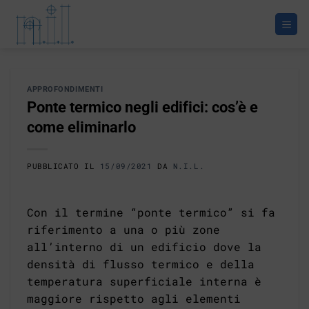
Salta
ai
contenuti
APPROFONDIMENTI
Ponte termico negli edifici: cos’è e
come eliminarlo
PUBBLICATO IL
15/09/2021
DA
N.I.L.
Con il termine “ponte termico” si fa
riferimento a una o più zone
all’interno di un edificio dove la
densità di flusso termico e della
temperatura superficiale interna è
maggiore rispetto agli elementi