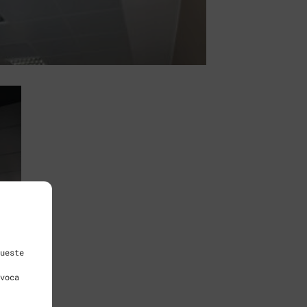
ueste
voca