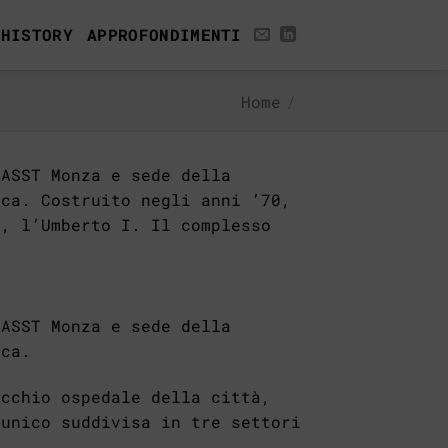
 HISTORY
APPROFONDIMENTI
Home
/
’ASST Monza e sede della
cca. Costruito negli anni ’70,
à, l’Umberto I. Il complesso
]
ASST Monza e sede della
cca.
ecchio ospedale della città,
 unico suddivisa in tre settori