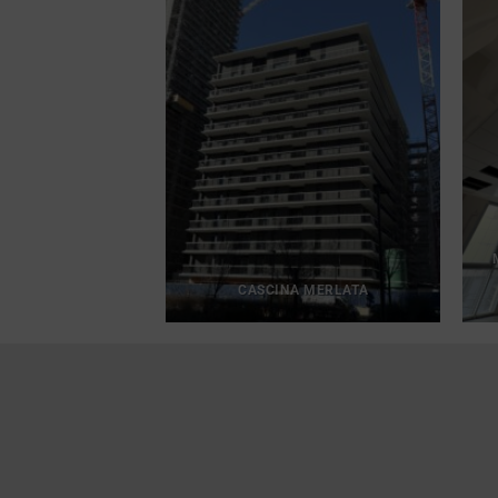
 UNIPOL
CASCINA MERLATA