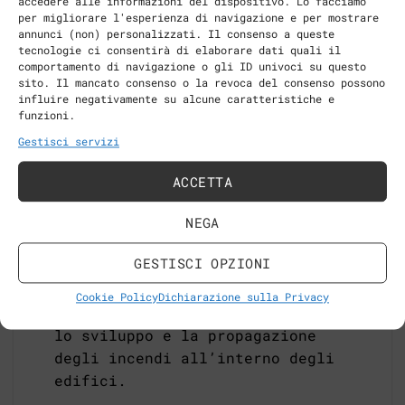
accedere alle informazioni del dispositivo. Lo facciamo
per Torre Libeskind sono interamente
per migliorare l'esperienza di navigazione e per mostrare
annunci (non) personalizzati. Il consenso a queste
naturali e sostenibili con
tecnologie ci consentirà di elaborare dati quali il
certificazione FSC/PEFC.
comportamento di navigazione o gli ID univoci su questo
sito. Il mancato consenso o la revoca del consenso possono
Prestazioni acustiche
: il legno
influire negativamente su alcune caratteristiche e
funzioni.
consente di ottenere prestazioni
Gestisci servizi
acustiche elevate con o senza lana
di roccia.
ACCETTA
Resistenza al fuoco
: la classe di
resistenza al fuoco
dei
NEGA
controsoffitti in legno è B-s2d0
GESTISCI OPZIONI
in conformità alla norma EN 13501-
1. Adottare soluzioni resistenti
Cookie Policy
Dichiarazione sulla Privacy
al fuoco consente di controllare
lo sviluppo e la propagazione
degli incendi all’interno degli
edifici.