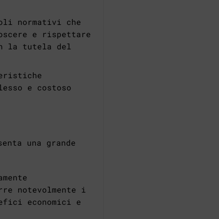
oli normativi che
oscere e rispettare
n la tutela del
eristiche
lesso e costoso
senta una grande
amente
rre notevolmente i
efici economici e