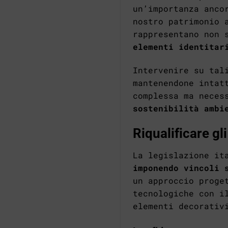
un’importanza anco
nostro patrimonio 
rappresentano non 
elementi identitar
Intervenire su tal
mantenendone intat
complessa ma neces
sostenibilità ambi
Riqualificare gli
La legislazione it
imponendo vincoli 
un approccio proge
tecnologiche con i
elementi decorativ