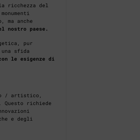
la ricchezza del
 monumenti
o, ma anche
el nostro paese.
getica, pur
 una sfida
con le esigenze di
o / artistico,
. Questo richiede
nnovazioni
che e degli