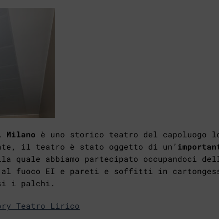
i Milano
è uno storico teatro del capoluogo l
nte, il teatro è stato oggetto di un’
importan
lla quale abbiamo partecipato occupandoci del
 al fuoco EI e pareti e soffitti in cartonges
si i palchi.
ory Teatro Lirico