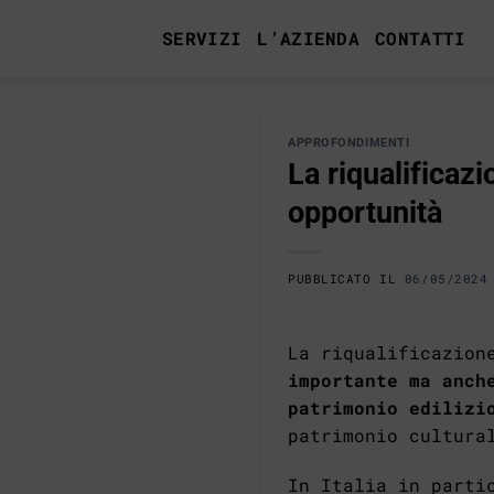
Salta
SERVIZI
L’AZIENDA
CONTATTI
ai
contenuti
APPROFONDIMENTI
La riqualificazi
opportunità
PUBBLICATO IL
06/05/2024
La riqualificazion
importante ma anch
patrimonio edilizi
patrimonio cultura
In Italia in parti