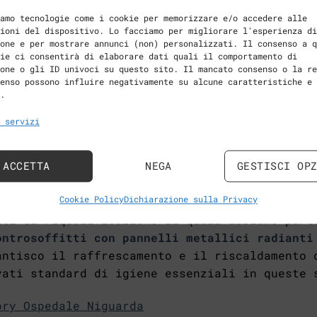
aldamento e raffrescamento
: l’installazione d
amo tecnologie come i cookie per memorizzare e/o accedere alle
raffrescamento efficienti può
ridurre i consu
ioni del dispositivo. Lo facciamo per migliorare l'esperienza di
one e per mostrare annunci (non) personalizzati. Il consenso a q
inazione a LED
: l’utilizzo di sistemi di illu
ie ci consentirà di elaborare dati quali il comportamento di
one o gli ID univoci su questo sito. Il mancato consenso o la re
i energetici per l’illuminazione.
enso possono influire negativamente su alcune caratteristiche e
.
 servizi
esempi di riqualificazione energetica di edif
 NIL ci siamo occupati di alcuni edifici pres
ACCETTA
NEGA
GESTISCI OP
Cookie Policy
Dichiarazione sulla Privacy
a
, inserito da Regione Lombardia tra i
Beni C
nti di riqualificazione ai quali abbiamo part
ontrosoffitti con pannelli metallici radianti
antisco il raffrescamento e il riscaldamento 
vati standard di igiene essenziali in queste 
ory Ospedale Niguarda