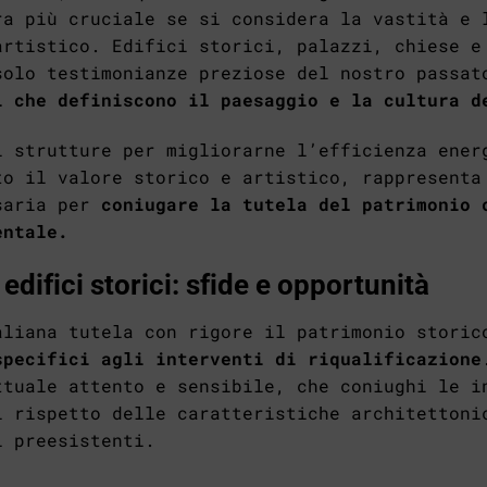
ra più cruciale se si considera la vastità e 
artistico. Edifici storici, palazzi, chiese e
solo testimonianze preziose del nostro passat
i che definiscono il paesaggio e la cultura d
i strutture per migliorarne l’efficienza ener
to il valore storico e artistico, rappresenta
saria per
coniugare la tutela del patrimonio 
entale.
 edifici storici: sfide e opportunità
aliana tutela con rigore il patrimonio storic
specifici agli interventi di riqualificazione
ttuale attento e sensibile, che coniughi le i
l rispetto delle caratteristiche architettoni
i preesistenti.