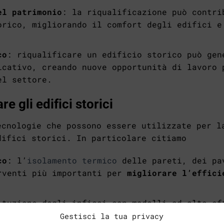
el patrimonio
: la riqualificazione può contri
orico, migliorando il comfort degli edifici e
co
: riqualificare un edificio storico può gen
icativo, creando nuove opportunità di lavoro 
el settore.
e gli edifici storici
ecnologie che possono essere utilizzate per l
difici storici. In particolare citiamo
co
: l’
isolamento termico
delle pareti, dei pa
rventi più importanti per
migliorare l’effici
ituzione degli infissi con modelli ad alta ef
 a
ridurre le dispersioni di calore
.
Gestisci la tua privacy