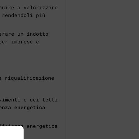
buire a valorizzare
 rendendoli più
erare un indotto
per imprese e
a riqualificazione
vimenti e dei tetti
enza energetica
ficienza energetica