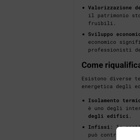
Valorizzazione d
il patrimonio st
fruibili.
Sviluppo economi
economico signif
professionisti d
Come riqualificar
Esistono diverse t
energetica degli e
Isolamento termi
è uno degli inte
degli edifici
.
Infissi
: la sost
può contribuire