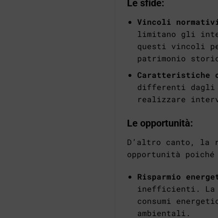
Le sfide:
Vincoli normativ
limitano gli int
questi vincoli p
patrimonio stori
Caratteristiche 
differenti dagli
realizzare inter
Le opportunità:
D’altro canto, la 
opportunità poiché
Risparmio energe
inefficienti. La
consumi energeti
ambientali.