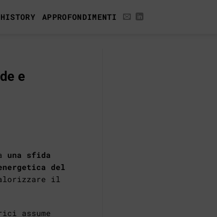
 HISTORY
APPROFONDIMENTI
ide e
ta
una sfida
energetica del
alorizzare il
rici assume