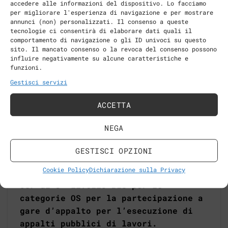
accedere alle informazioni del dispositivo. Lo facciamo
L’ottenimento della certificazione
per migliorare l'esperienza di navigazione e per mostrare
SOA è subordinato alla capacità
annunci (non) personalizzati. Il consenso a queste
tecnologie ci consentirà di elaborare dati quali il
dell’azienda di dimostrare in maniera
comportamento di navigazione o gli ID univoci su questo
oggettiva di essere in grado di
sito. Il mancato consenso o la revoca del consenso possono
influire negativamente su alcune caratteristiche e
soddisfare i requisiti richiesti da
funzioni.
parte dell’impresa contraente. Tale
Gestisci servizi
valutazione viene effettuata dalla
Società Organismi di Attestazione
ACCETTA
esaminando i documenti prodotti
dall’impresa riferiti agli ultimi
NEGA
dieci esercizi di attività.
GESTISCI OPZIONI
N.I.L. Srl è in possesso della
Cookie Policy
Dichiarazione sulla Privacy
certificazione SOA per la categoria
OS7 di 3° livello Bis per le
categorie OS per la partecipazione a
gare d’appalto per l’esecuzione di
appalti pubblici di lavori.