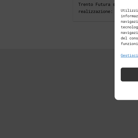
Trento Futura s.c. a r.l
Utilizzi
realizzazione: [...]
informaz
navigazi
tecnolog
navigazi
del cons
funzioni
Gestisci