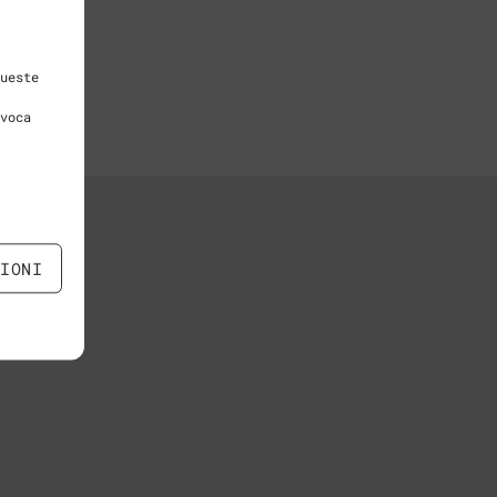
ueste
voca
ZIONI