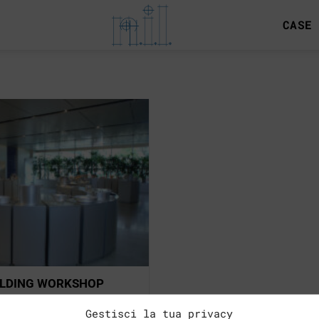
CASE
ILDING WORKSHOP
. – General Contractor:
Gestisci la tua privacy